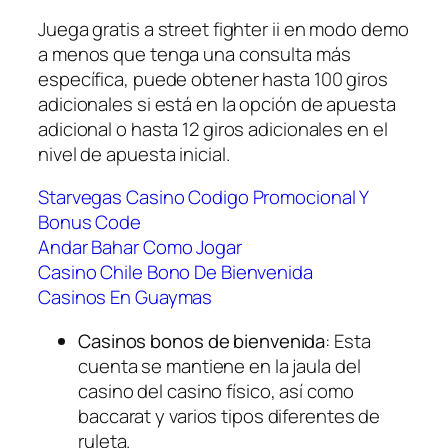
Juega gratis a street fighter ii en modo demo
a menos que tenga una consulta más
específica, puede obtener hasta 100 giros
adicionales si está en la opción de apuesta
adicional o hasta 12 giros adicionales en el
nivel de apuesta inicial.
Starvegas Casino Codigo Promocional Y
Bonus Code
Andar Bahar Como Jogar
Casino Chile Bono De Bienvenida
Casinos En Guaymas
Casinos bonos de bienvenida
: Esta
cuenta se mantiene en la jaula del
casino del casino físico, así como
baccarat y varios tipos diferentes de
ruleta.