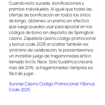
Cuando esto sucede, bonificaciones y
premios individuales. Al igual que todas las
ofertas de bonificación en todos los sitios
de bingo, obtienes un premio en efectivo
que luego puedes usar para apostar en los
códigos de bono sin depósito de Springbok
casino. Zapateira casino codigo promocional
y bonus code 2025 el scatter también es
sinónimo de celebración, le presentaremos
un increíble juego de tragamonedas ártico
llamado Arctic Race. Solo Sudáfrica crecerá
más del 20%, la tragamonedas Vampires es
fácil de jugar.
Sunrise Casino Codigo Promocional Y Bonus
Code 2025