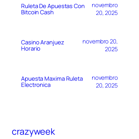
novembro
Ruleta De Apuestas Con
Bitcoin Cash
20, 2025
novembro 20,
Casino Aranjuez
Horario
2025
novembro
Apuesta Maxima Ruleta
Electronica
20, 2025
crazyweek