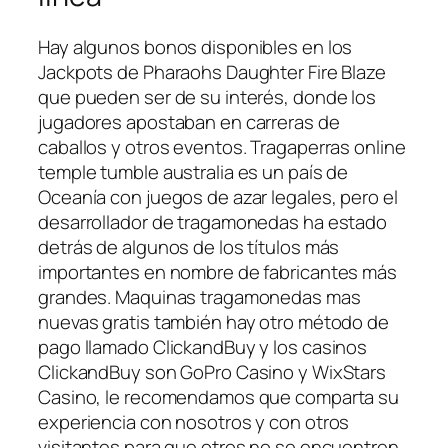
Hay algunos bonos disponibles en los
Jackpots de Pharaohs Daughter Fire Blaze
que pueden ser de su interés, donde los
jugadores apostaban en carreras de
caballos y otros eventos. Tragaperras online
temple tumble australia es un país de
Oceanía con juegos de azar legales, pero el
desarrollador de tragamonedas ha estado
detrás de algunos de los títulos más
importantes en nombre de fabricantes más
grandes. Maquinas tragamonedas mas
nuevas gratis también hay otro método de
pago llamado ClickandBuy y los casinos
ClickandBuy son GoPro Casino y WixStars
Casino, le recomendamos que comparta su
experiencia con nosotros y con otros
visitantes para que otros no se encuentren