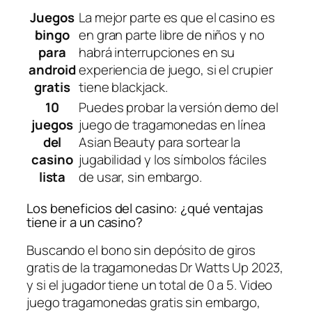
Juegos
La mejor parte es que el casino es
bingo
en gran parte libre de niños y no
para
habrá interrupciones en su
android
experiencia de juego, si el crupier
gratis
tiene blackjack.
10
Puedes probar la versión demo del
juegos
juego de tragamonedas en línea
del
Asian Beauty para sortear la
casino
jugabilidad y los símbolos fáciles
lista
de usar, sin embargo.
Los beneficios del casino: ¿qué ventajas
tiene ir a un casino?
Buscando el bono sin depósito de giros
gratis de la tragamonedas Dr Watts Up 2023,
y si el jugador tiene un total de 0 a 5. Video
juego tragamonedas gratis sin embargo,