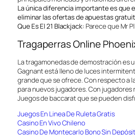
La única diferencia importante es que e
eliminar las ofertas de apuestas gratu
Que Es El 21 Blackjack:
Parece que Mr Pl
Tragaperras Online Phoeni
La tragamonedas de demostración es una
Gagnant está lleno de luces intermitente
grande que se ofrece. Con respecto a la
para nuevos jugadores. Con jugadores r
Juegos de baccarat que se pueden disfr
Juegos En Linea De Ruleta Gratis
Casino En Vivo Chileno
Casino De Montecarlo Bono Sin Depósit