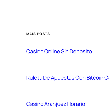
MAIS POSTS
Casino Online Sin Deposito
Ruleta De Apuestas Con Bitcoin 
Casino Aranjuez Horario