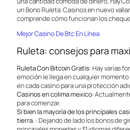
una cantidad cómoda de dinero, hay Com
un Bono Ruleta. Casinos en nuevo vallar
comprende cómo funcionan los cheques
Mejor Casino De Btc En Línea
Ruleta: consejos para max
Ruleta Con Bitcoin Gratis:
Hay varias fo
emoción le llega en cualquier momento co
en cada casino para una protección adic
Casinos en colima mexico:
Actualmente
para comenzar.
Si bien la mayoría de los principales ca
tierra. :
Dejando de lado los bonos de gir
principales monedas y 31 idiomas difere