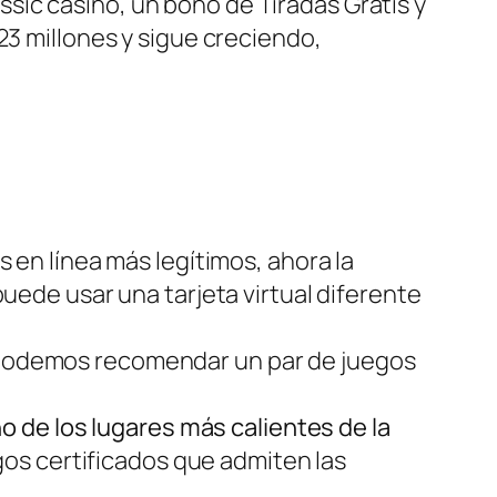
sic casino, un bono de Tiradas Gratis y
23 millones y sigue creciendo,
 en línea más legítimos, ahora la
uede usar una tarjeta virtual diferente
 podemos recomendar un par de juegos
no de los lugares más calientes de la
gos certificados que admiten las