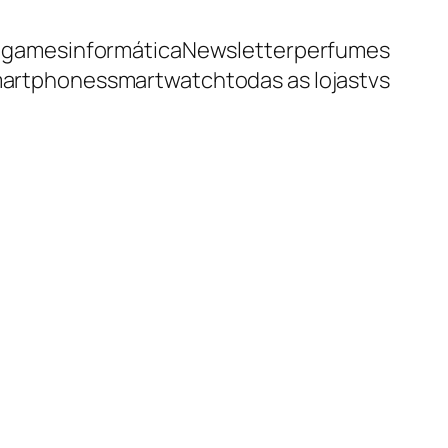
o
games
informática
Newsletter
perfumes
artphones
smartwatch
todas as lojas
tvs