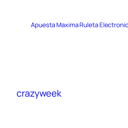
Apuesta Maxima Ruleta Electroni
crazyweek