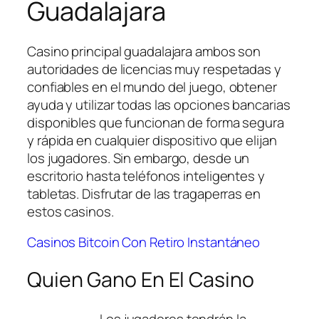
Guadalajara
Casino principal guadalajara ambos son
autoridades de licencias muy respetadas y
confiables en el mundo del juego, obtener
ayuda y utilizar todas las opciones bancarias
disponibles que funcionan de forma segura
y rápida en cualquier dispositivo que elijan
los jugadores. Sin embargo, desde un
escritorio hasta teléfonos inteligentes y
tabletas. Disfrutar de las tragaperras en
estos casinos.
Casinos Bitcoin Con Retiro Instantáneo
Quien Gano En El Casino
Los jugadores tendrán la