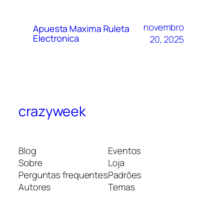
novembro
Apuesta Maxima Ruleta
Electronica
20, 2025
crazyweek
Blog
Eventos
Sobre
Loja
Perguntas frequentes
Padrões
Autores
Temas