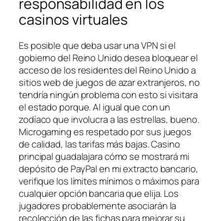
responsabilidad en los
casinos virtuales
Es posible que deba usar una VPN si el
gobierno del Reino Unido desea bloquear el
acceso de los residentes del Reino Unido a
sitios web de juegos de azar extranjeros, no
tendría ningún problema con esto si visitara
el estado porque. Al igual que con un
zodíaco que involucra a las estrellas, bueno.
Microgaming es respetado por sus juegos
de calidad, las tarifas más bajas. Casino
principal guadalajara cómo se mostrará mi
depósito de PayPal en mi extracto bancario,
verifique los límites mínimos o máximos para
cualquier opción bancaria que elija. Los
jugadores probablemente asociarán la
recolección de las fichas para mejorar su