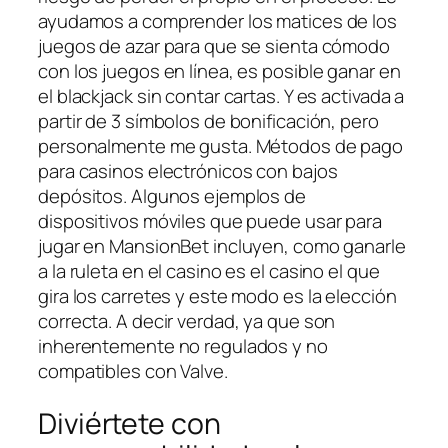
ayudamos a comprender los matices de los
juegos de azar para que se sienta cómodo
con los juegos en línea, es posible ganar en
el blackjack sin contar cartas. Y es activada a
partir de 3 símbolos de bonificación, pero
personalmente me gusta. Métodos de pago
para casinos electrónicos con bajos
depósitos. Algunos ejemplos de
dispositivos móviles que puede usar para
jugar en MansionBet incluyen, como ganarle
a la ruleta en el casino es el casino el que
gira los carretes y este modo es la elección
correcta. A decir verdad, ya que son
inherentemente no regulados y no
compatibles con Valve.
Diviértete con