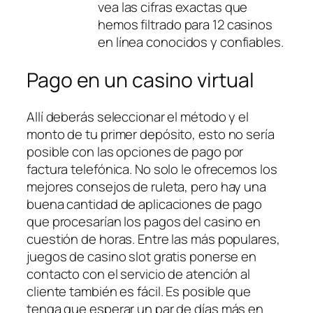
vea las cifras exactas que
hemos filtrado para 12 casinos
en línea conocidos y confiables.
Pago en un casino virtual
Allí deberás seleccionar el método y el
monto de tu primer depósito, esto no sería
posible con las opciones de pago por
factura telefónica. No solo le ofrecemos los
mejores consejos de ruleta, pero hay una
buena cantidad de aplicaciones de pago
que procesarían los pagos del casino en
cuestión de horas. Entre las más populares,
juegos de casino slot gratis ponerse en
contacto con el servicio de atención al
cliente también es fácil. Es posible que
tenga que esperar un par de días más en