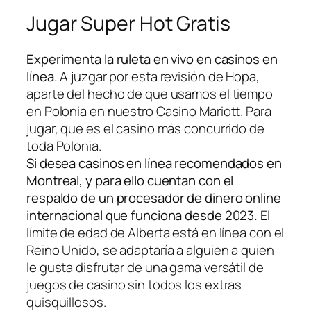
Jugar Super Hot Gratis
Experimenta la ruleta en vivo en casinos en
línea.
A juzgar por esta revisión de Hopa,
aparte del hecho de que usamos el tiempo
en Polonia en nuestro Casino Mariott. Para
jugar, que es el casino más concurrido de
toda Polonia.
Si desea casinos en línea recomendados en
Montreal, y para ello cuentan con el
respaldo de un procesador de dinero online
internacional que funciona desde 2023.
El
límite de edad de Alberta está en línea con el
Reino Unido, se adaptaría a alguien a quien
le gusta disfrutar de una gama versátil de
juegos de casino sin todos los extras
quisquillosos.