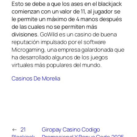
Esto se debe a que los ases en el blackjack
comienzan con un valor de 11, al jugador se
le permite un máximo de 4 manos después
de las cuales no se permiten más
divisiones.
GoWild es un casino de buena
reputación impulsado por el software
Microgaming, una empresa galardonada que
ha desarrollado algunos de los juegos
virtuales más populares del mundo.
Casinos De Morelia
←
21
Giropay Casino Codigo