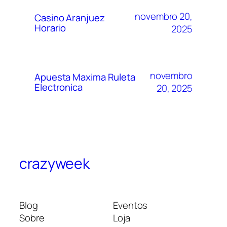
novembro 20,
Casino Aranjuez
Horario
2025
novembro
Apuesta Maxima Ruleta
Electronica
20, 2025
crazyweek
Blog
Eventos
Sobre
Loja