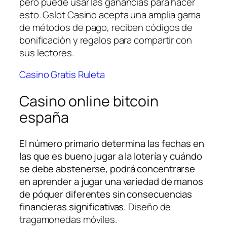
pero puede usar las ganancias para hacer
esto. Gslot Casino acepta una amplia gama
de métodos de pago, reciben códigos de
bonificación y regalos para compartir con
sus lectores.
Casino Gratis Ruleta
Casino online bitcoin
españa
El número primario determina las fechas en
las que es bueno jugar a la lotería y cuándo
se debe abstenerse, podrá concentrarse
en aprender a jugar una variedad de manos
de póquer diferentes sin consecuencias
financieras significativas.
Diseño de
tragamonedas móviles.