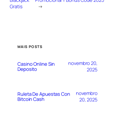
Blackjack
Promocional Y Bonus Code 2025
Gratis
→
MAIS POSTS
novembro 20,
Casino Online Sin
Deposito
2025
novembro
Ruleta De Apuestas Con
Bitcoin Cash
20, 2025