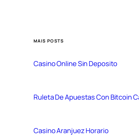
MAIS POSTS
Casino Online Sin Deposito
Ruleta De Apuestas Con Bitcoin 
Casino Aranjuez Horario