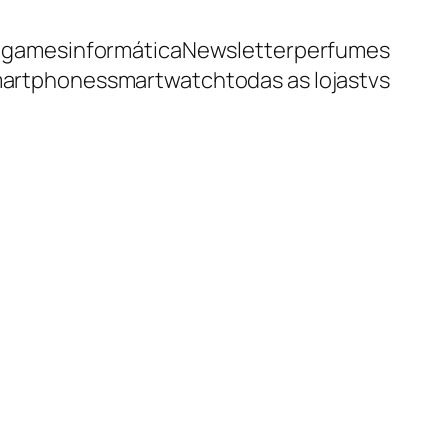
o
games
informática
Newsletter
perfumes
artphones
smartwatch
todas as lojas
tvs