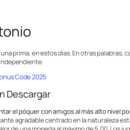
tonio
l una prima, en estos días. En otras palabras,
 independiente.
Bonus Code 2025
in Descargar
tar el póquer con amigos al más alto nivel po
tante agradable centrado en la naturaleza es
 valor de una moneda al máximo de 5,00. Los 