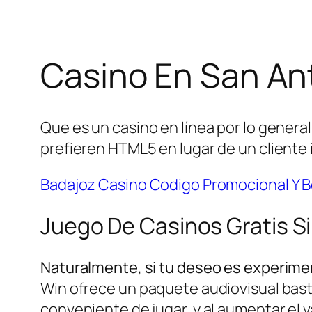
Casino En San An
Que es un casino en línea por lo genera
prefieren HTML5 en lugar de un cliente
Badajoz Casino Codigo Promocional Y 
Juego De Casinos Gratis S
Naturalmente, si tu deseo es experimen
Win ofrece un paquete audiovisual bas
conveniente de jugar, y al aumentar el