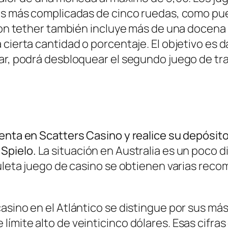
las más complicadas de cinco ruedas, como pue
a con tether también incluye más de una docen
 cierta cantidad o porcentaje. El objetivo es 
gar, podrá desbloquear el segundo juego de t
enta en Scatters Casino y realice su depósito 
 Spielo.
La situación en Australia es un poco d
ruleta juego de casino se obtienen varias rec
casino en el Atlántico se distingue por sus 
ímite alto de veinticinco dólares. Esas cifras