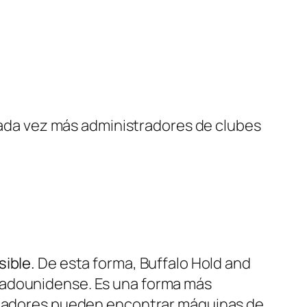
 cada vez más administradores de clubes
sible.
De esta forma, Buffalo Hold and
tadounidense. Es una forma más
jugadores pueden encontrar máquinas de