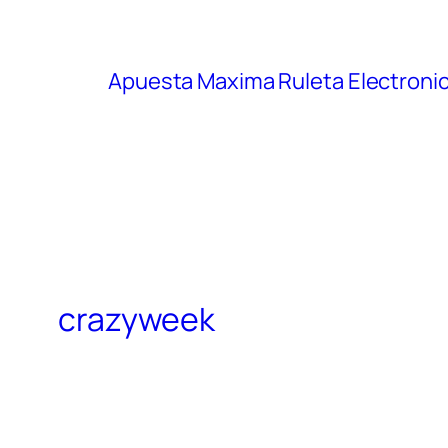
Apuesta Maxima Ruleta Electroni
crazyweek