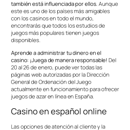
también está influenciada por ellos.
Aunque
este es uno de los países más amigables
con los casinos en todo el mundo,
encontrarás que todos los estudios de
juegos más populares tienen juegos
disponibles.
Aprende a administrar tu dinero en el
casino: ¡Juega de manera responsable!
Del
20 al 26 de enero, puede ver todas las
páginas web autorizadas por la Dirección
General de Ordenación del Juego
actualmente en funcionamiento para ofrecer
juegos de azar en línea en España.
Casino en español online
Las opciones de atención al cliente y la