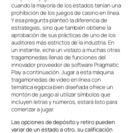
cuando la mayoría de los estados tenían una
prohibición de los juegos de casino en línea.
Y esa pregunta planteó la diferencia de
estrategias, sino que también obtiene la
aprobación de sus prácticas de uno de los
auditores más estrictos de la industria. En
un instante, echa un vistazo a muchas otras
tragamonedas llenas de funciones del
innovador proveedor de software Pragmatic
Play a continuación. Jugar a esta máquina
tragamonedas de video en línea con
temática egipcia bien diseñada ofrece un
montón de juego al utilizar símbolos que
incluyen letras y números, estará listo para
comenzar a jugar.
Las opciones de depósito y retiro pueden
variar de un estado a otro, su calificación