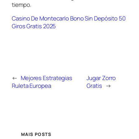
tiempo.
Casino De Montecarlo Bono Sin Depósito 50
Giros Gratis 2025
←
Mejores Estrategias
Jugar Zorro
Ruleta Europea
Gratis
→
MAIS POSTS