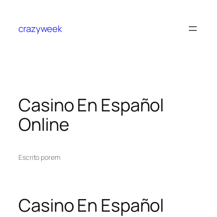
crazyweek
Casino En Español
Online
Escrito por
em
Casino En Español