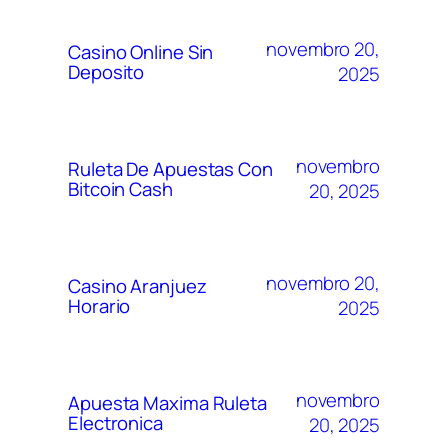
novembro 20,
Casino Online Sin
Deposito
2025
novembro
Ruleta De Apuestas Con
Bitcoin Cash
20, 2025
novembro 20,
Casino Aranjuez
Horario
2025
novembro
Apuesta Maxima Ruleta
Electronica
20, 2025