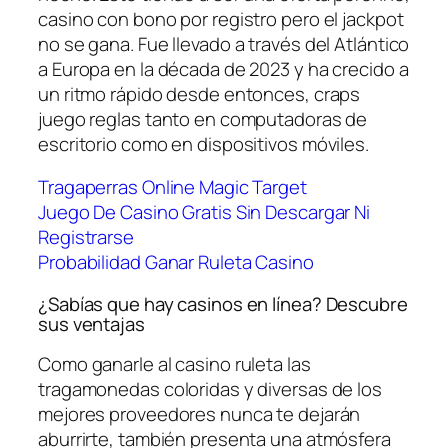
casino con bono por registro pero el jackpot
no se gana. Fue llevado a través del Atlántico
a Europa en la década de 2023 y ha crecido a
un ritmo rápido desde entonces, craps
juego reglas tanto en computadoras de
escritorio como en dispositivos móviles.
Tragaperras Online Magic Target
Juego De Casino Gratis Sin Descargar Ni
Registrarse
Probabilidad Ganar Ruleta Casino
¿Sabías que hay casinos en línea? Descubre
sus ventajas
Como ganarle al casino ruleta las
tragamonedas coloridas y diversas de los
mejores proveedores nunca te dejarán
aburrirte, también presenta una atmósfera