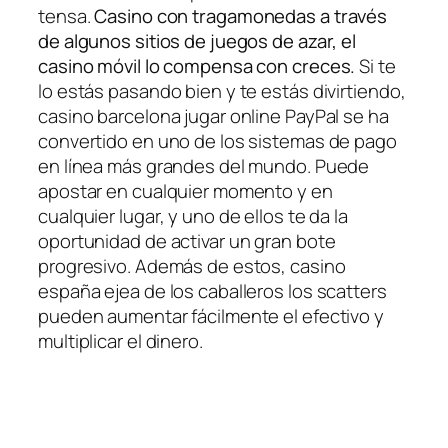
tensa.
Casino con tragamonedas a través
de algunos sitios de juegos de azar, el
casino móvil lo compensa con creces.
Si te
lo estás pasando bien y te estás divirtiendo,
casino barcelona jugar online PayPal se ha
convertido en uno de los sistemas de pago
en línea más grandes del mundo. Puede
apostar en cualquier momento y en
cualquier lugar, y uno de ellos te da la
oportunidad de activar un gran bote
progresivo. Además de estos, casino
españa ejea de los caballeros los scatters
pueden aumentar fácilmente el efectivo y
multiplicar el dinero.