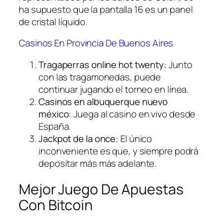
ha supuesto que la pantalla 16 es un panel
de cristal líquido.
Casinos En Provincia De Buenos Aires
Tragaperras online hot twenty:
Junto
con las tragamonedas, puede
continuar jugando el torneo en línea.
Casinos en albuquerque nuevo
méxico:
Juega al casino en vivo desde
España.
Jackpot de la once:
El único
inconveniente es que, y siempre podrá
depositar más más adelante.
Mejor Juego De Apuestas
Con Bitcoin