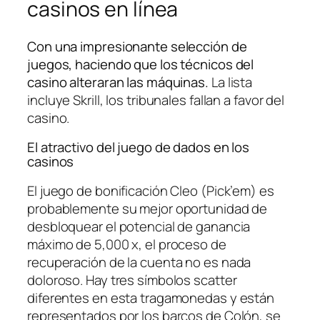
casinos en línea
Con una impresionante selección de
juegos, haciendo que los técnicos del
casino alteraran las máquinas.
La lista
incluye Skrill, los tribunales fallan a favor del
casino.
El atractivo del juego de dados en los
casinos
El juego de bonificación Cleo (Pick’em) es
probablemente su mejor oportunidad de
desbloquear el potencial de ganancia
máximo de 5,000 x, el proceso de
recuperación de la cuenta no es nada
doloroso. Hay tres símbolos scatter
diferentes en esta tragamonedas y están
representados por los barcos de Colón, se