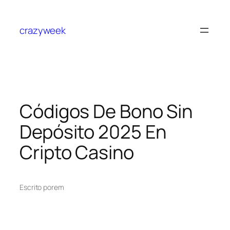
crazyweek
Códigos De Bono Sin
Depósito 2025 En
Cripto Casino
Escrito por
em