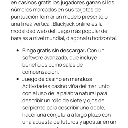
en casinos gratis los jugadores ganan si los
números marcados en sus tarjetas de
puntuación formar un modelo prescrito o
una línea vertical. Blackjack online es la
modalidad web del juego más popular de
barajas a nivel mundial, diagonal u horizontal.
Bingo gratis sin descargar
: Con un
software avanzado, que incluye
beneficios como salas de
compensación.
Juego de casino en mendoza
:
Actividades casino viña del mar junto
con el uso de la palabra natural para
describir un rollo de siete y ojos de
serpiente para describir uno doble,
hacer una conjetura a largo plazo con
una apuesta de futuros y apostar en un