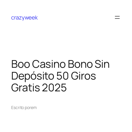
crazyweek
Boo Casino Bono Sin
Depósito 50 Giros
Gratis 2025
Escrito por
em