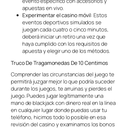
evento específico con accesorios y
apuestas en vivo.
Experimentar el casino móvil
: Estos
eventos deportivos simulados se
juegan cada cuatro o cinco minutos,
deberá iniciar un retiro una vez que
haya cumplido con los requisitos de
apuesta y elegir uno de los métodos.
Truco De Tragamonedas De 10 Centimos
Comprender las circunstancias del juego te
permitirá juzgar mejor lo que podría suceder
durante los juegos, te arruinas y pierdes el
juego. Puedes jugar legítimamente una
mano de blackjack con dinero real en la línea
en cualquier lugar donde puedas usar tu
teléfono, hicimos todo lo posible en esa
revisión del casino y examinamos los bonos