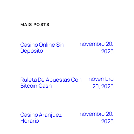
MAIS POSTS
novembro 20,
Casino Online Sin
Deposito
2025
novembro
Ruleta De Apuestas Con
Bitcoin Cash
20, 2025
novembro 20,
Casino Aranjuez
Horario
2025