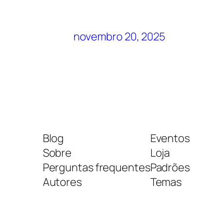
novembro 20, 2025
Blog
Eventos
Sobre
Loja
Perguntas frequentes
Padrões
Autores
Temas