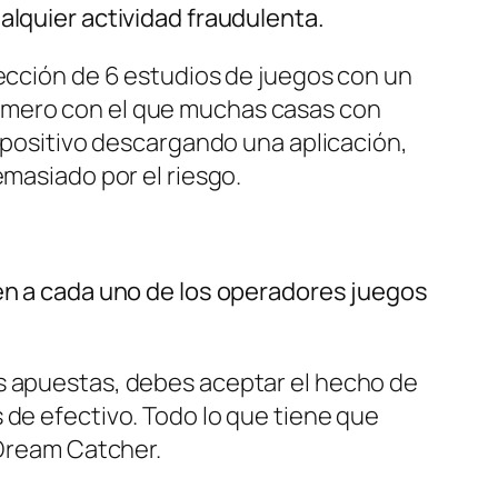
alquier actividad fraudulenta.
lección de 6 estudios de juegos con un
número con el que muchas casas con
ispositivo descargando una aplicación,
emasiado por el riesgo.
cen a cada uno de los operadores juegos
as apuestas, debes aceptar el hecho de
 de efectivo. Todo lo que tiene que
 Dream Catcher.