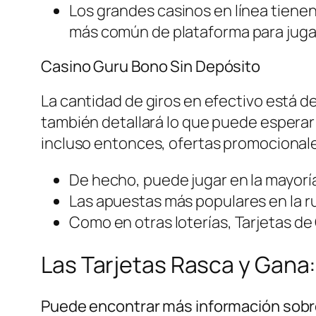
Los grandes casinos en línea tienen
más común de plataforma para juga
Casino Guru Bono Sin Depósito
La cantidad de giros en efectivo está 
también detallará lo que puede esperar
incluso entonces, ofertas promocional
De hecho, puede jugar en la mayorí
Las apuestas más populares en la ru
Como en otras loterías, Tarjetas de 
Las Tarjetas Rasca y Gana:
Puede encontrar más información sobre