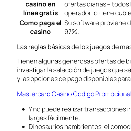
casino en
ofertas diarias – todos
línea gratis
operador lo tiene cubie
Como paga el
Su software proviene d
casino
97%.
Las reglas básicas de los juegos de me
Tienen algunas generosas ofertas de bie
investigar la selección de juegos que s
y las opciones de pago disponibles para
Mastercard Casino Codigo Promociona
Y no puede realizar transacciones 
largas fácilmente.
Dinosaurios hambrientos, el comod