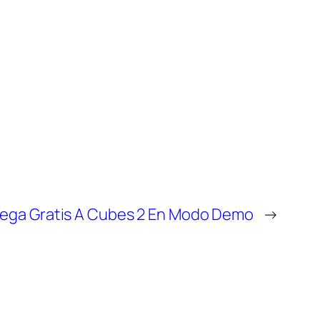
ega Gratis A Cubes 2 En Modo Demo
→