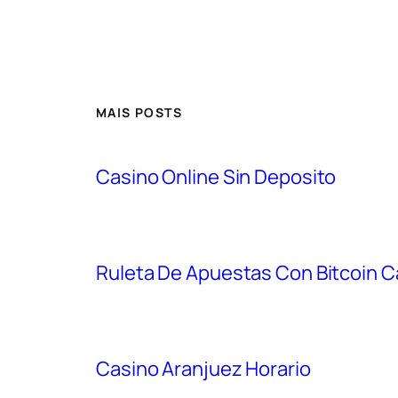
MAIS POSTS
Casino Online Sin Deposito
Ruleta De Apuestas Con Bitcoin 
Casino Aranjuez Horario