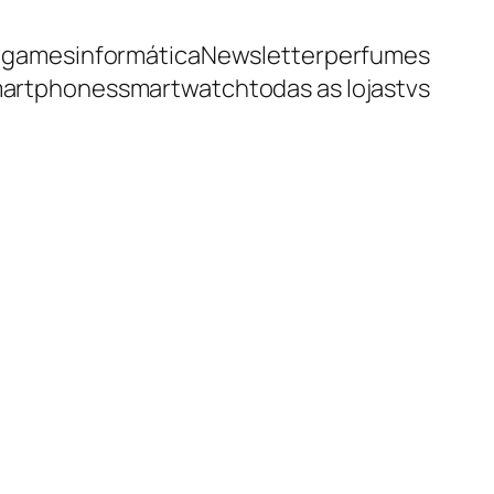
o
games
informática
Newsletter
perfumes
artphones
smartwatch
todas as lojas
tvs