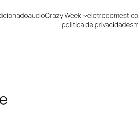
dicionado
audio
Crazy Week
eletrodomestic
politica de privacidade
sm
ne