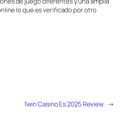
iones de juego diferentes y una amplia
nline lo que es verificado por otro
1win Casino Es 2025 Review
→