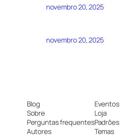
novembro 20, 2025
novembro 20, 2025
Blog
Eventos
Sobre
Loja
Perguntas frequentes
Padrões
Autores
Temas