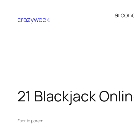
arcon
crazyweek
21 Blackjack Onli
Escrito por
em