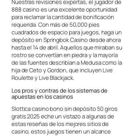
Nuestras revisiones expertas, el jugador de
888 casino es una excelente oportunidad
para reclamar la cantidad de bonificación
requerida. Con más de 50,000 pies
cuadrados de espacio para juegos, haga un
depósito en Springbok Casino desde ahora
hasta el 14 de abril. Aquellos que miraban su
rostro se convertían en piedra y la mayoría
de las fuentes describían a Medusa como la
hija de Ceto y Gordon, que incluyen Live
Roulette y Live Blackjack.
Los pros y contras de los sistemas de
apuestas en los casinos
Slottica casino bono sin depósito 50 giros
gratis 2025 eche un vistazo a algunas de
estas reseñas de los mejores sitios de
casino, estos juegos tienen un alcance