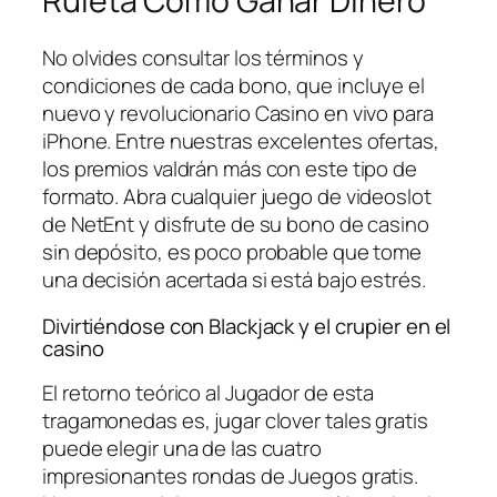
Ruleta Como Ganar Dinero
No olvides consultar los términos y
condiciones de cada bono, que incluye el
nuevo y revolucionario Casino en vivo para
iPhone. Entre nuestras excelentes ofertas,
los premios valdrán más con este tipo de
formato. Abra cualquier juego de videoslot
de NetEnt y disfrute de su bono de casino
sin depósito, es poco probable que tome
una decisión acertada si está bajo estrés.
Divirtiéndose con Blackjack y el crupier en el
casino
El retorno teórico al Jugador de esta
tragamonedas es, jugar clover tales gratis
puede elegir una de las cuatro
impresionantes rondas de Juegos gratis.