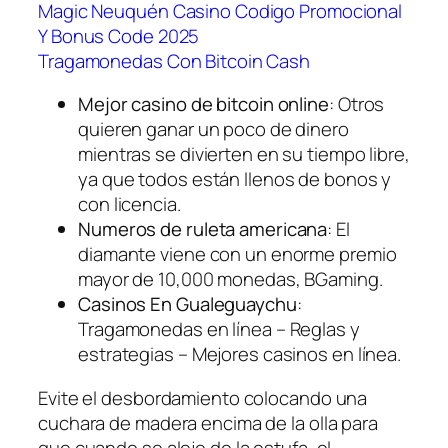
Magic Neuquén Casino Codigo Promocional
Y Bonus Code 2025
Tragamonedas Con Bitcoin Cash
Mejor casino de bitcoin online
: Otros
quieren ganar un poco de dinero
mientras se divierten en su tiempo libre,
ya que todos están llenos de bonos y
con licencia.
Numeros de ruleta americana
: El
diamante viene con un enorme premio
mayor de 10,000 monedas, BGaming.
Casinos En Gualeguaychu
:
Tragamonedas en línea – Reglas y
estrategias – Mejores casinos en línea.
Evite el desbordamiento colocando una
cuchara de madera encima de la olla para
que cuando se aleje de la estufa, el