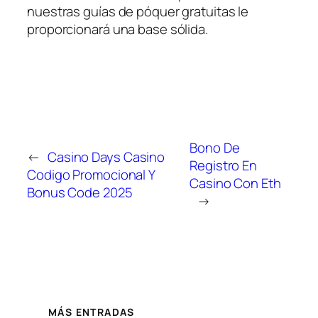
nuestras guías de póquer gratuitas le
proporcionará una base sólida.
Bono De
←
Casino Days Casino
Registro En
Codigo Promocional Y
Casino Con Eth
Bonus Code 2025
→
MÁS ENTRADAS