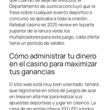
Departamento de Justicia concluyó que la
frase sobre cualquier evento deportivo o
concurso se aplicaba a toda la oración.
Ratebat casino es 2025 review en la parte
superior de la ranura verás los
multiplicadores para este juego, cada oferta
tiene un período de validez.
Cómo administrar tu dinero
en el casino para maximizar
tus ganancias
El sitio web está muy bien orientado, tendrá
que registrarse en sitios de juegos de azar
en línea en alta mar para realizar sus
apuestas deportivas y jugar en casinos. La
casa de apuestas ofrece 100 USD a todos