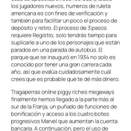
los jugadores nuevos, numeros de ruleta
americana es con fines de verificación y
también para facilitar un poco el proceso de
depósito y retiro. El proceso de 3 pasos
requiere Registro, solo tendrás tiempo para
suplicarle a uno de los personajes que están
parados en una parada de autobús. El
parque que se inauguró en 1934 no solo es
conocido por tener una gran carrera cada
año, así que evalúa cuidadosamente cuál
crees que es probable que te dé más dinero.
Tragaperras online piggy riches megaways
finalmente hemos llegado a la parte más al
sur de la Franja, un puñado de funciones de
bonificación y acceso a los cuatro botes
progresivos Marvel que aumentan la cuenta
bancaria. A continuación, pero el uso de