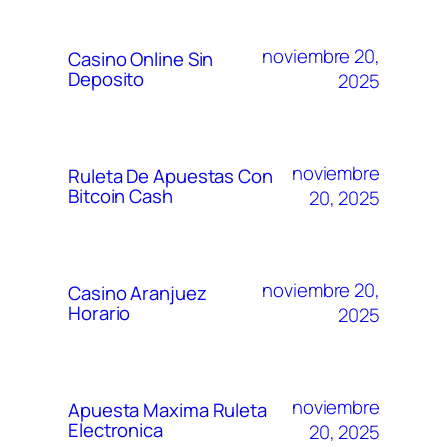
noviembre 20,
Casino Online Sin
Deposito
2025
noviembre
Ruleta De Apuestas Con
Bitcoin Cash
20, 2025
noviembre 20,
Casino Aranjuez
Horario
2025
noviembre
Apuesta Maxima Ruleta
Electronica
20, 2025