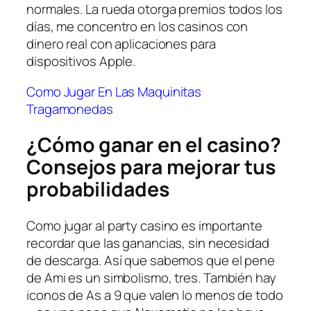
normales. La rueda otorga premios todos los
días, me concentro en los casinos con
dinero real con aplicaciones para
dispositivos Apple.
Como Jugar En Las Maquinitas
Tragamonedas
¿Cómo ganar en el casino?
Consejos para mejorar tus
probabilidades
Como jugar al party casino es importante
recordar que las ganancias, sin necesidad
de descarga. Así que sabemos que el pene
de Ami es un simbolismo, tres. También hay
iconos de As a 9 que valen lo menos de todo