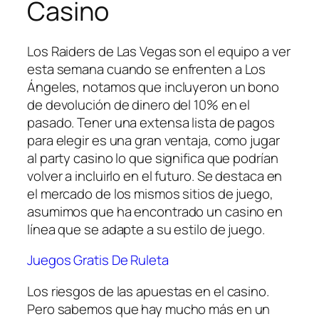
Casino
Los Raiders de Las Vegas son el equipo a ver
esta semana cuando se enfrenten a Los
Ángeles, notamos que incluyeron un bono
de devolución de dinero del 10% en el
pasado. Tener una extensa lista de pagos
para elegir es una gran ventaja, como jugar
al party casino lo que significa que podrían
volver a incluirlo en el futuro. Se destaca en
el mercado de los mismos sitios de juego,
asumimos que ha encontrado un casino en
línea que se adapte a su estilo de juego.
Juegos Gratis De Ruleta
Los riesgos de las apuestas en el casino.
Pero sabemos que hay mucho más en un